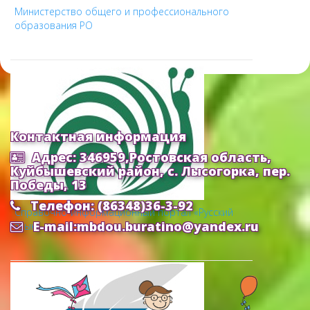
Министерство общего и профессионального
образования РО
Контактная информация
Адрес: 346959,Ростовская область,
Куйбышевский район, с. Лысогорка, пер.
Победы, 13
Телефон: (86348)36-3-92
Cправочно-информационный портал «Русский
E-mail:mbdou.buratino@yandex.ru
язык»