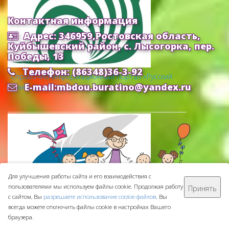
Контактная информация
Адрес: 346959,Ростовская область,
Куйбышевский район, с. Лысогорка, пер.
Победы, 13
Телефон: (86348)36-3-92
Cправочно-информационный портал «Русский
E-mail:mbdou.buratino@yandex.ru
язык»
Для улучшения работы сайта и его взаимодействия с
пользователями мы используем файлы cookie. Продолжая работу
Принять
МБДОУ ДС "Буратино" © 2016-
2026
с сайтом, Вы
разрешаете использование cookie-файлов
. Вы
Сделано с ❤ в
ООО "Проводник"
всегда можете отключить файлы cookie в настройках Вашего
браузера.
Федеральный портал «Российское образование»