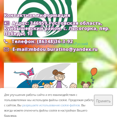
Контактная информация
Адрес: 346959,Ростовская область,
Куйбышевский район, с. Лысогорка, пер.
Победы, 13
Телефон: (86348)36-3-92
Cправочно-информационный портал «Русский
E-mail:mbdou.buratino@yandex.ru
язык»
Для улучшения работы сайта и его взаимодействия с
пользователями мы используем файлы cookie. Продолжая работу
Принять
МБДОУ ДС "Буратино" © 2016-
2026
с сайтом, Вы
разрешаете использование cookie-файлов
. Вы
Сделано с ❤ в
ООО "Проводник"
всегда можете отключить файлы cookie в настройках Вашего
браузера.