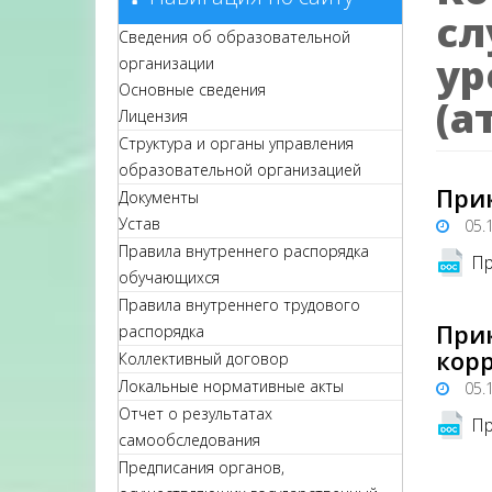
сл
Сведения об образовательной
ур
организации
Основные сведения
(а
Лицензия
Структура и органы управления
образовательной организацией
Прик
Документы
Устав
05.
Правила внутреннего распорядка
Пр
обучающихся
Правила внутреннего трудового
Прик
распорядка
кор
Коллективный договор
Локальные нормативные акты
05.
Отчет о результатах
Пр
самообследования
Предписания органов,