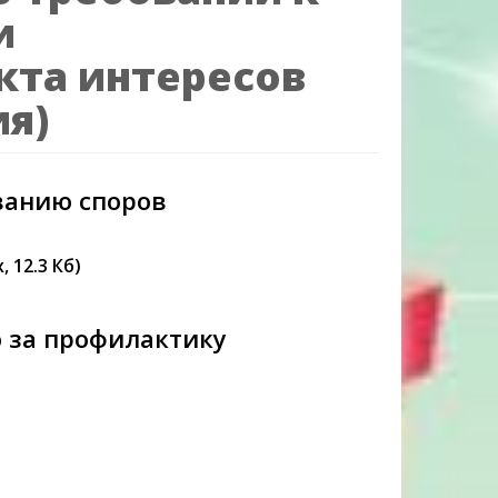
и
кта интересов
ия)
ванию споров
, 12.3 Кб)
о за профилактику