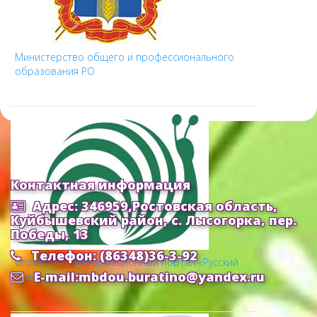
Министерство общего и профессионального
образования РО
Контактная информация
Адрес: 346959,Ростовская область,
Куйбышевский район, с. Лысогорка, пер.
Победы, 13
Телефон: (86348)36-3-92
Cправочно-информационный портал «Русский
E-mail:mbdou.buratino@yandex.ru
язык»