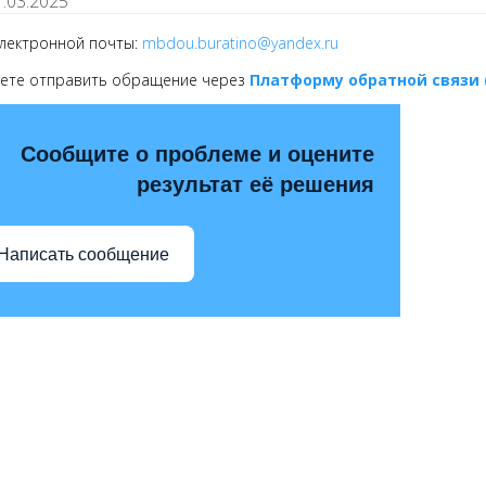
7.03.2025
электронной почты:
mbdou.buratino@yandex.ru
ете отправить обращение через
Платформу обратной связи 
Сообщите о проблеме и оцените
результат её решения
Написать сообщение