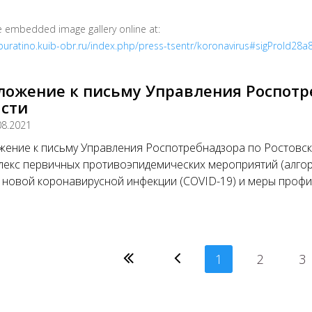
e embedded image gallery online at:
/buratino.kuib-obr.ru/index.php/press-tsentr/koronavirus#sigProId28
ложение к письму Управления Роспотр
асти
08.2021
ение к письму Управления Роспотребнадзора по Ростовско
екс первичных противоэпидемических мероприятий (алгор
 новой коронавирусной инфекции (COVID-19) и меры профи
1
2
3