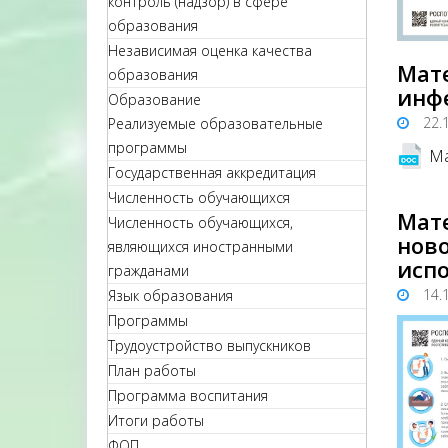
контроль (надзор) в сфере
образования
Независимая оценка качества
Мат
образования
инф
Образование
22.
Реализуемые образовательные
программы
Ма
Государственная аккредитация
Численность обучающихся
Мат
Численность обучающихся,
ново
являющихся иностранными
испо
гражданами
14.
Язык образования
Программы
Трудоустройство выпускников
План работы
Программа воспитания
Итоги работы
ФОП