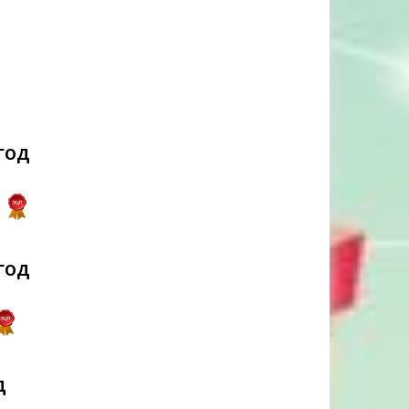
год
год
д