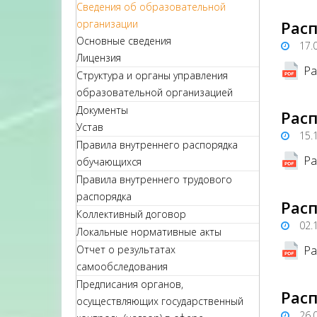
Сведения об образовательной
организации
Расп
Основные сведения
17.
Лицензия
Ра
Структура и органы управления
образовательной организацией
Документы
Расп
Устав
15.
Правила внутреннего распорядка
Ра
обучающихся
Правила внутреннего трудового
распорядка
Расп
Коллективный договор
02.
Локальные нормативные акты
Ра
Отчет о результатах
самообследования
Предписания органов,
Расп
осуществляющих государственный
26.