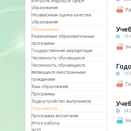
контроль (надзор) в сфере
образования
Ра
Независимая оценка качества
образования
Учеб
Образование
Реализуемые образовательные
19.
программы
Уч
Государственная аккредитация
Численность обучающихся
Годо
Численность обучающихся,
являющихся иностранными
19.
гражданами
Го
Язык образования
Программы
Трудоустройство выпускников
Учеб
План работы
24.
Программа воспитания
Уч
Итоги работы
ФОП