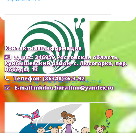
Контактная информация
Адрес: 346959,Ростовская область,
Куйбышевский район, с. Лысогорка, пер.
Победы, 13
Телефон: (86348)36-3-92
Cправочно-информационный портал «Русский
E-mail:mbdou.buratino@yandex.ru
язык»