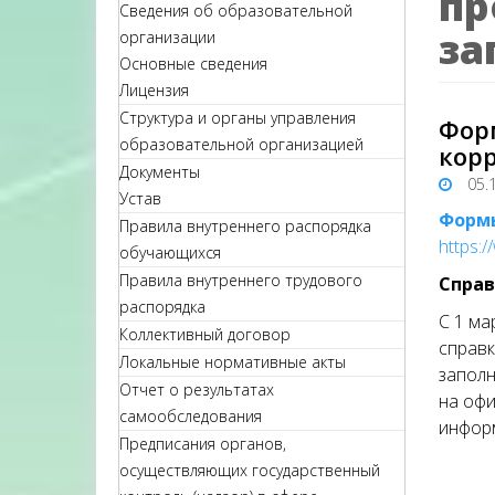
пр
Сведения об образовательной
за
организации
Основные сведения
Лицензия
Структура и органы управления
Фор
образовательной организацией
кор
Документы
05.
Устав
Формы
Правила внутреннего распорядка
https:/
обучающихся
Правила внутреннего трудового
Спра
распорядка
С 1 ма
Коллективный договор
справк
Локальные нормативные акты
заполн
Отчет о результатах
на офи
самообследования
инфор
Предписания органов,
осуществляющих государственный