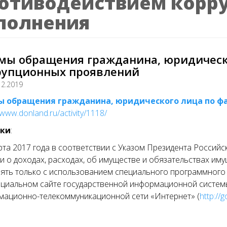
отиводействием корру
полнения
мы обращения гражданина, юридическ
рупционных проявлений
12.2019
 обращения гражданина, юридического лица
по ф
/www.donland.ru/activity/1118/
вки
:
рта 2017 года в соответствии с Указом Президента Россий
и о доходах, расходах, об имуществе и обязательствах и
ять только с использованием специального программного
циальном сайте государственной информационной системы
мационно-телекоммуникационной сети «Интернет» (
http://